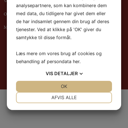
Vores ejendomme
analysepartnere, som kan kombinere dem
Om os
med data, du tidligere har givet dem eller
de har indsamlet gennem din brug af deres
Medarbejdere
tjenester. Ved at klikke på 'OK' giver du
samtykke til disse formål.
Læs mere om vores brug af cookies og
behandling af persondata
her
.
VIS
DETALJER
JA
NEJ
OK
JA
NEJ
NØDVENDIGE
PRÆFERENCER
AFVIS ALLE
JA
NEJ
JA
NEJ
MARKETING
STATISTIK