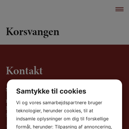
Korsvangen
Kontakt
SEVA Jeppesen Ejendomsforvaltning ApS
Samtykke til cookies
Kontorfællesskab Centralen
Vi og vores samarbejdspartnere bruger
Mølmarksvej 198
teknologier, herunder cookies, til at
5700 Svendborg
indsamle oplysninger om dig til forskellige
+45 88 44 45 01
formål, herunder: Tilpasning af annoncering,