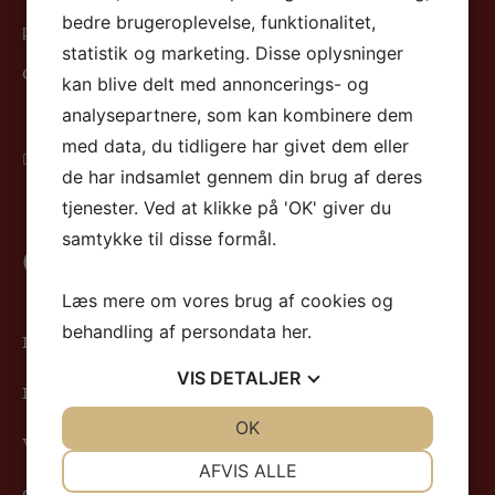
bedre brugeroplevelse, funktionalitet,
post@seva.dk
statistik og marketing. Disse oplysninger
CVR 28889275
kan blive delt med annoncerings- og
analysepartnere, som kan kombinere dem
med data, du tidligere har givet dem eller
Følg os på Facebook
de har indsamlet gennem din brug af deres
tjenester. Ved at klikke på 'OK' giver du
samtykke til disse formål.
Genveje
Læs mere om vores brug af cookies og
behandling af persondata
her
.
Ledige boliglejemål
VIS
DETALJER
Ledige erhvervslejemål
JA
NEJ
OK
JA
NEJ
Vores ejendomme
NØDVENDIGE
PRÆFERENCER
AFVIS ALLE
Om os